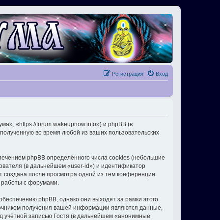
Регистрация
Вход
, «https://forum.wakeupnow.info») и phpBB (в
полученную во время любой из ваших пользовательских
ечением phpBB определённого числа cookies (небольшие
ователя (в дальнейшем «user-id») и идентификатор
ет создана после просмотра одной из тем конференции
 работы с форумами.
беспечению phpBB, однако они выходят за рамки этого
точником получения вашей информации являются данные,
д учётной записью Гостя (в дальнейшем «анонимные