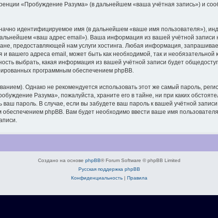
еренции «Пробуждение Разума» (в дальнейшем «ваша учётная запись») и соо
означно идентифицируемое имя (в дальнейшем «ваше имя пользователя»), ин
в дальнейшем «ваш адрес email»). Ваша информация из вашей учётной запис
ане, предоставляющей нам услуги хостинга. Любая информация, запрашива
 и вашего адреса email, может быть как необходимой, так и необязательной
ость выбрать, какая информация из вашей учётной записи будет общедоступна
ерированных программным обеспечением phpBB.
ием). Однако не рекомендуется использовать этот же самый пароль, регист
обуждение Разума», пожалуйста, храните его в тайне, ни при каких обстоят
ть ваш пароль. В случае, если вы забудете ваш пароль к вашей учётной запи
обеспечением phpBB. Вам будет необходимо ввести ваше имя пользователя и
аписи.
Создано на основе
phpBB
® Forum Software © phpBB Limited
Русская поддержка phpBB
Конфиденциальность
|
Правила