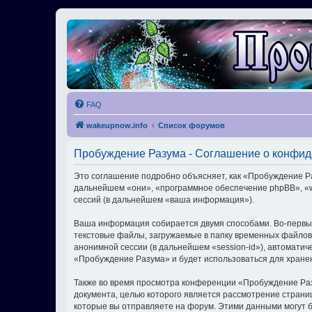
FAQ
wakeupnow.info
Список форумов
Пробуждение Разума - Соглашение о конфи
Это соглашение подробно объясняет, как «Пробуждение Раз
дальнейшем «они», «программное обеспечение phpBB», «w
сессий (в дальнейшем «ваша информация»).
Ваша информация собирается двумя способами. Во-первы
текстовые файлы, загружаемые в папку временных файлов 
анонимной сессии (в дальнейшем «session-id»), автомати
«Пробуждение Разума» и будет использоваться для хране
Также во время просмотра конференции «Пробуждение Раз
документа, целью которого является рассмотрение стран
которые вы отправляете на форум. Этими данными могут 