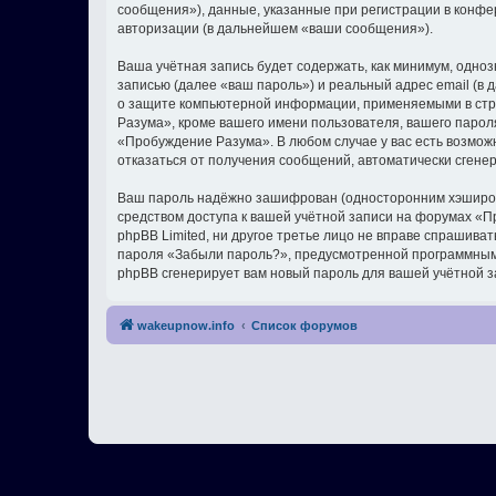
сообщения»), данные, указанные при регистрации в конф
авторизации (в дальнейшем «ваши сообщения»).
Ваша учётная запись будет содержать, как минимум, одн
записью (далее «ваш пароль») и реальный адрес email (
о защите компьютерной информации, применяемыми в стр
Разума», кроме вашего имени пользователя, вашего пароля
«Пробуждение Разума». В любом случае у вас есть возможн
отказаться от получения сообщений, автоматически сген
Ваш пароль надёжно зашифрован (односторонним хэширован
средством доступа к вашей учётной записи на форумах «Пр
phpBB Limited, ни другое третье лицо не вправе спрашива
пароля «Забыли пароль?», предусмотренной программным 
phpBB сгенерирует вам новый пароль для вашей учётной з
wakeupnow.info
Список форумов