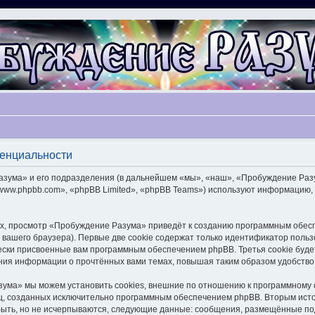
денциальности
ума» и его подразделения (в дальнейшем «мы», «наш», «Пробуждение Разума»
ww.phpbb.com», «phpBB Limited», «phpBB Teams») используют информацию, 
х, просмотр «Пробуждение Разума» приведёт к созданию программным обесп
вашего браузера). Первые две cookie содержат только идентификатор польз
чески присвоенные вам программным обеспечением phpBB. Третья cookie буд
ния информации о прочтённых вами темах, повышая таким образом удобство
ума» мы можем установить cookies, внешние по отношению к программному о
иц, созданных исключительно программным обеспечением phpBB. Вторым ис
быть, но не исчерпываются, следующие данные: сообщения, размещённые по