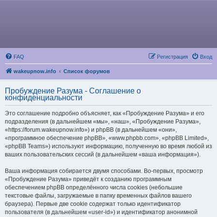
FAQ
Регистрация
Вход
wakeupnow.info
Список форумов
Пробуждение Разума - Соглашение о
конфиденциальности
Это соглашение подробно объясняет, как «Пробуждение Разума» и его
подразделения (в дальнейшем «мы», «наш», «Пробуждение Разума»,
«https://forum.wakeupnow.info») и phpBB (в дальнейшем «они»,
«программное обеспечение phpBB», «www.phpbb.com», «phpBB Limited»,
«phpBB Teams») используют информацию, полученную во время любой из
ваших пользовательских сессий (в дальнейшем «ваша информация»).
Ваша информация собирается двумя способами. Во-первых, просмотр
«Пробуждение Разума» приведёт к созданию программным
обеспечением phpBB определённого числа cookies (небольшие
текстовые файлы, загружаемые в папку временных файлов вашего
браузера). Первые две cookie содержат только идентификатор
пользователя (в дальнейшем «user-id») и идентификатор анонимной