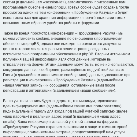
сессии (в дальнейшем «session-id»), автоматически присвоенные вам
программным обеспечением phpBB. Третья cookie будет создана после
просмотра одной из тем конференции «Пробуждение Разума» и будет
использоваться для хранения информации о прочтённых вами темах,
повышая таким образом удобство работы с форумами.
Также во время просмотра конференции «Пробуждение Разума» мы
можем установить cookies, внешние по отношению к программному
обеспечению phpBB, однако они выходят за рамки этого документа,
целью которого является рассмотрение страниц, созданных
исключительно программным обеспечением phpBB. Вторым источником
получения вашей информации являются данные, которые вы
отправляете на форум. Этими данными могут быть, но не исчерпываются,
следующие данные: сообщения, размещённые под учётной записью
Гостя (в дальнейшем «анонимные сообщения»), данные, указанные при
регистрации в конференции «Пробуждение Разума» (в дальнейшем
«ваша учётная запись») и сообщения, оставленные вами после
регистрации и авторизации (в дальнейшем «ваши сообщения»).
Ваша учётная запись будет содержать, как минимум, однозначно
идентифицируемое имя (в дальнейшем «ваше имя пользователя»),
индивидуальный пароль для входа под вашей учётной записью (далее
«ваш пароль») и реальный адрес email (в дальнейшем «ваш адрес
email»). Ваша информация из вашей учётной записи на форумах
«Пробуждение Разума» охраняется законами о защите компьютерной
информации, применяемыми в стране, предоставляющей нам услуги