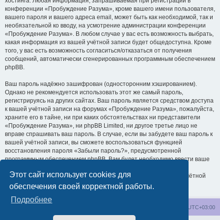
хостинга. Любая информация, запрашиваемая при регистрации в
конференции «Пробуждение Разума», кроме вашего имени пользователя,
вашего пароля и вашего адреса email, может быть как необходимой, так и
необязательной ко вводу, на усмотрение администрации конференции
«Пробуждение Разума». В любом случае у вас есть возможность выбрать,
какая информация из вашей учётной записи будет общедоступна. Кроме
того, у вас есть возможность согласиться/отказаться от получения
сообщений, автоматически сгенерированных программным обеспечением
phpBB.
Ваш пароль надёжно зашифрован (односторонним хэшированием).
Однако не рекомендуется использовать этот же самый пароль,
регистрируясь на других сайтах. Ваш пароль является средством доступа
к вашей учётной записи на форумах «Пробуждение Разума», пожалуйста,
храните его в тайне, ни при каких обстоятельствах ни представители
«Пробуждение Разума», ни phpBB Limited, ни другое третье лицо не
вправе спрашивать ваш пароль. В случае, если вы забудете ваш пароль к
вашей учётной записи, вы сможете воспользоваться функцией
восстановления пароля «Забыли пароль?», предусмотренной
программным обеспечением phpBB. Вам будет необходимо ввести ваше
имя пользователя и ваш адрес email, после чего программное
Этот сайт использует cookies для
обеспечение phpBB сгенерирует вам новый пароль для вашей учётной
записи.
обеспечения своей корректной работы.
Подробнее
wakeupnow.info
Список форумов
Часовой пояс:
UTC+03:00