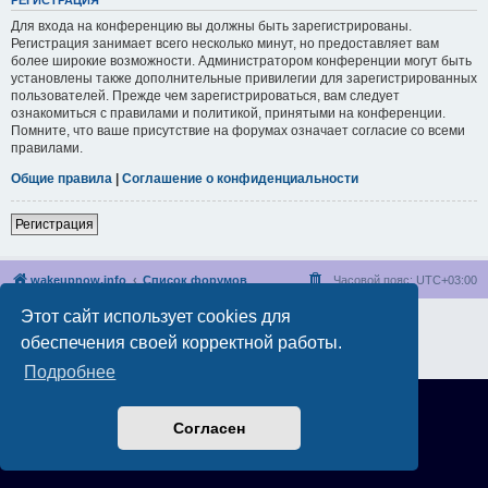
РЕГИСТРАЦИЯ
Для входа на конференцию вы должны быть зарегистрированы.
Регистрация занимает всего несколько минут, но предоставляет вам
более широкие возможности. Администратором конференции могут быть
установлены также дополнительные привилегии для зарегистрированных
пользователей. Прежде чем зарегистрироваться, вам следует
ознакомиться с правилами и политикой, принятыми на конференции.
Помните, что ваше присутствие на форумах означает согласие со всеми
правилами.
Общие правила
|
Соглашение о конфиденциальности
Регистрация
wakeupnow.info
Список форумов
Часовой пояс:
UTC+03:00
Этот сайт использует cookies для
Создано на основе
phpBB
® Forum Software © phpBB Limited
Русская поддержка phpBB
обеспечения своей корректной работы.
Конфиденциальность
|
Правила
Подробнее
Согласен