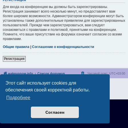
РЕГИСТРАЦИЯ
Для входа на конференцию вы должны быть зарегистрированы.
Регистрация занимает всего несколько минут, но предоставляет вам
более широкие возможности. Администратором конференции могут быть
установлены также дополнительные привилегии для зарегистрированных
пользователей. Прежде чем зарегистрироваться, вам следует
ознакомиться с правилами и политикой, принятыми на конференции.
Помните, что ваше присутствие на форумах означает согласие со всеми
правилами.
Общие правила
|
Соглашение о конфиденциальности
Регистрация
wakeupnow.info
Список форумов
Часовой пояс:
UTC+03:00
Этот сайт использует cookies для
Создано на основе
phpBB
® Forum Software © phpBB Limited
Русская поддержка phpBB
обеспечения своей корректной работы.
Конфиденциальность
|
Правила
Подробнее
Согласен