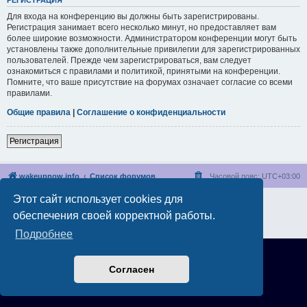
РЕГИСТРАЦИЯ
Для входа на конференцию вы должны быть зарегистрированы.
Регистрация занимает всего несколько минут, но предоставляет вам
более широкие возможности. Администратором конференции могут быть
установлены также дополнительные привилегии для зарегистрированных
пользователей. Прежде чем зарегистрироваться, вам следует
ознакомиться с правилами и политикой, принятыми на конференции.
Помните, что ваше присутствие на форумах означает согласие со всеми
правилами.
Общие правила
|
Соглашение о конфиденциальности
Регистрация
wakeupnow.info
Список форумов
Часовой пояс:
UTC+03:00
Этот сайт использует cookies для
Создано на основе
phpBB
® Forum Software © phpBB Limited
Русская поддержка phpBB
обеспечения своей корректной работы.
Конфиденциальность
|
Правила
Подробнее
Согласен