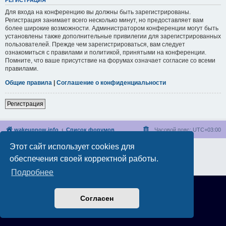
РЕГИСТРАЦИЯ
Для входа на конференцию вы должны быть зарегистрированы.
Регистрация занимает всего несколько минут, но предоставляет вам
более широкие возможности. Администратором конференции могут быть
установлены также дополнительные привилегии для зарегистрированных
пользователей. Прежде чем зарегистрироваться, вам следует
ознакомиться с правилами и политикой, принятыми на конференции.
Помните, что ваше присутствие на форумах означает согласие со всеми
правилами.
Общие правила
|
Соглашение о конфиденциальности
Регистрация
wakeupnow.info
Список форумов
Часовой пояс:
UTC+03:00
Этот сайт использует cookies для
Создано на основе
phpBB
® Forum Software © phpBB Limited
Русская поддержка phpBB
обеспечения своей корректной работы.
Конфиденциальность
|
Правила
Подробнее
Согласен