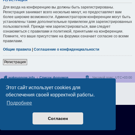
РЕГИСТРАЦИЯ
Для входа на конференцию вы должны быть зарегистрированы.
Регистрация занимает всего несколько минут, но предоставляет вам
более широкие возможности. Администратором конференции могут быть
установлены также дополнительные привилегии для зарегистрированных
пользователей. Прежде чем зарегистрироваться, вам следует
ознакомиться с правилами и политикой, принятыми на конференции.
Помните, что ваше присутствие на форумах означает согласие со всеми
правилами.
Общие правила
|
Соглашение о конфиденциальности
Регистрация
wakeupnow.info
Список форумов
Часовой пояс:
UTC+03:00
Этот сайт использует cookies для
Создано на основе
phpBB
® Forum Software © phpBB Limited
Русская поддержка phpBB
обеспечения своей корректной работы.
Конфиденциальность
|
Правила
Подробнее
Согласен