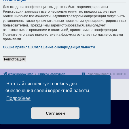
РЕГИСТРАЦИЯ
Для входа на конференцию вы должны быть зарегистрированы.
Регистрация занимает всего несколько минут, но предоставляет вам
более широкие возможности. Администратором конференции могут быть
установлены также дополнительные привилегии для зарегистрированных
пользователей. Прежде чем зарегистрироваться, вам следует
ознакомиться с правилами и политикой, принятыми на конференции.
Помните, что ваше присутствие на форумах означает согласие со всеми
правилами.
Общие правила
|
Соглашение о конфиденциальности
Регистрация
wakeupnow.info
Список форумов
Часовой пояс:
UTC+03:00
Этот сайт использует cookies для
Создано на основе
phpBB
® Forum Software © phpBB Limited
Русская поддержка phpBB
обеспечения своей корректной работы.
Конфиденциальность
|
Правила
Подробнее
Согласен