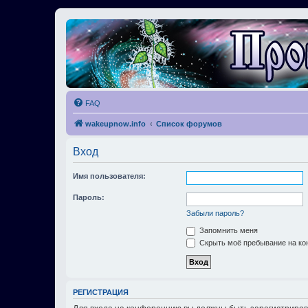
FAQ
wakeupnow.info
Список форумов
Вход
Имя пользователя:
Пароль:
Забыли пароль?
Запомнить меня
Скрыть моё пребывание на кон
РЕГИСТРАЦИЯ