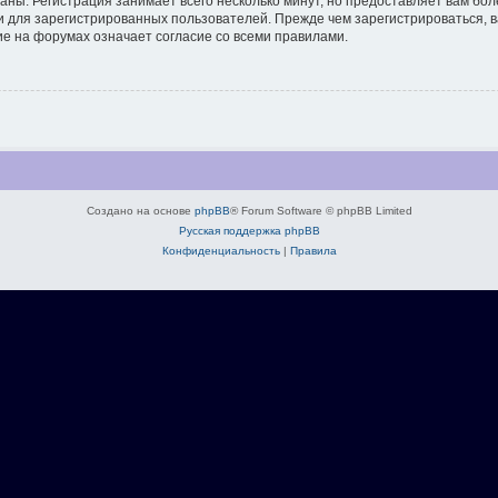
аны. Регистрация занимает всего несколько минут, но предоставляет вам б
 для зарегистрированных пользователей. Прежде чем зарегистрироваться, в
е на форумах означает согласие со всеми правилами.
Создано на основе
phpBB
® Forum Software © phpBB Limited
Русская поддержка phpBB
Конфиденциальность
|
Правила