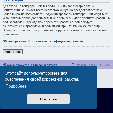
РЕГИСТРАЦИЯ
Для входа на конференцию вы должны быть зарегистрированы.
Регистрация занимает всего несколько минут, но предоставляет вам
более широкие возможности. Администратором конференции могут быть
установлены также дополнительные привилегии для зарегистрированных
пользователей. Прежде чем зарегистрироваться, вам следует
ознакомиться с правилами и политикой, принятыми на конференции.
Помните, что ваше присутствие на форумах означает согласие со всеми
правилами.
Общие правила
|
Соглашение о конфиденциальности
Регистрация
wakeupnow.info
Список форумов
Часовой пояс:
UTC+03:00
Этот сайт использует cookies для
Создано на основе
phpBB
® Forum Software © phpBB Limited
Русская поддержка phpBB
обеспечения своей корректной работы.
Конфиденциальность
|
Правила
Подробнее
Согласен