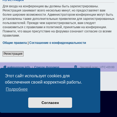
РЕГИСТРАЦИЯ
Для входа на конференцию вы должны быть зарегистрированы.
Регистрация занимает всего несколько минут, но предоставляет вам
более широкие возможности. Администратором конференции могут быть
установлены также дополнительные привилегии для зарегистрированных
пользователей. Прежде чем зарегистрироваться, вам следует
ознакомиться с правилами и политикой, принятыми на конференции.
Помните, что ваше присутствие на форумах означает согласие со всеми
правилами.
Общие правила
|
Соглашение о конфиденциальности
Регистрация
wakeupnow.info
Список форумов
Часовой пояс:
UTC+03:00
Этот сайт использует cookies для
Создано на основе
phpBB
® Forum Software © phpBB Limited
Русская поддержка phpBB
обеспечения своей корректной работы.
Конфиденциальность
|
Правила
Подробнее
Согласен