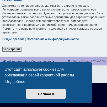
РЕГИСТРАЦИЯ
Для входа на конференцию вы должны быть зарегистрированы.
Регистрация занимает всего несколько минут, но предоставляет вам
более широкие возможности. Администратором конференции могут быть
установлены также дополнительные привилегии для зарегистрированных
пользователей. Прежде чем зарегистрироваться, вам следует
ознакомиться с правилами и политикой, принятыми на конференции.
Помните, что ваше присутствие на форумах означает согласие со всеми
правилами.
Общие правила
|
Соглашение о конфиденциальности
Регистрация
wakeupnow.info
Список форумов
Часовой пояс:
UTC+03:00
Этот сайт использует cookies для
Создано на основе
phpBB
® Forum Software © phpBB Limited
Русская поддержка phpBB
обеспечения своей корректной работы.
Конфиденциальность
|
Правила
Подробнее
Согласен