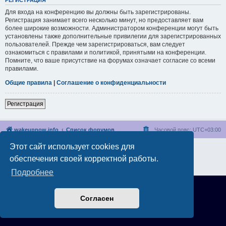
РЕГИСТРАЦИЯ
Для входа на конференцию вы должны быть зарегистрированы.
Регистрация занимает всего несколько минут, но предоставляет вам
более широкие возможности. Администратором конференции могут быть
установлены также дополнительные привилегии для зарегистрированных
пользователей. Прежде чем зарегистрироваться, вам следует
ознакомиться с правилами и политикой, принятыми на конференции.
Помните, что ваше присутствие на форумах означает согласие со всеми
правилами.
Общие правила
|
Соглашение о конфиденциальности
Регистрация
wakeupnow.info
Список форумов
Часовой пояс:
UTC+03:00
Этот сайт использует cookies для
Создано на основе
phpBB
® Forum Software © phpBB Limited
Русская поддержка phpBB
обеспечения своей корректной работы.
Конфиденциальность
|
Правила
Подробнее
Согласен