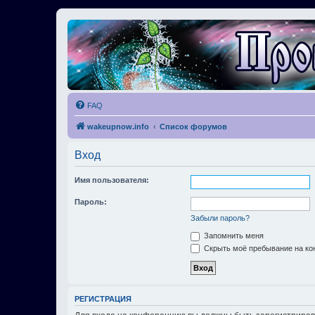
FAQ
wakeupnow.info
Список форумов
Вход
Имя пользователя:
Пароль:
Забыли пароль?
Запомнить меня
Скрыть моё пребывание на кон
РЕГИСТРАЦИЯ