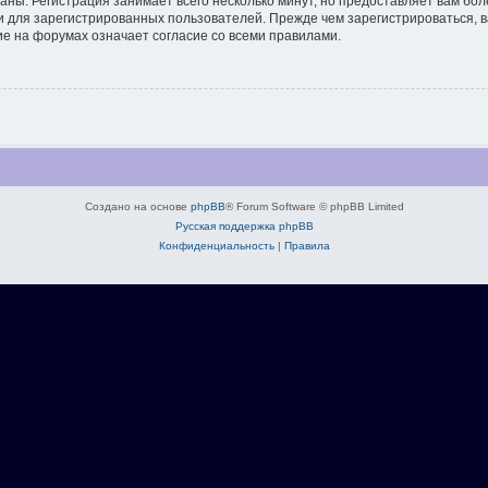
аны. Регистрация занимает всего несколько минут, но предоставляет вам б
 для зарегистрированных пользователей. Прежде чем зарегистрироваться, в
е на форумах означает согласие со всеми правилами.
Создано на основе
phpBB
® Forum Software © phpBB Limited
Русская поддержка phpBB
Конфиденциальность
|
Правила