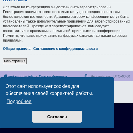
РЕГИСТРАЦИЯ
Для входа на конференцию вы должны быть зарегистрированы.
Регистрация занимает всего несколько минут, но предоставляет вам
более широкие возможности. Администратором конференции могут быть
установлены также дополнительные привилегии для зарегистрированных
пользователей. Прежде чем зарегистрироваться, вам следует
ознакомиться с правилами и политикой, принятыми на конференции.
Помните, что ваше присутствие на форумах означает согласие со всеми
правилами.
Общие правила
|
Соглашение о конфиденциальности
Регистрация
wakeupnow.info
Список форумов
Часовой пояс:
UTC+03:00
Этот сайт использует cookies для
Создано на основе
phpBB
® Forum Software © phpBB Limited
Русская поддержка phpBB
обеспечения своей корректной работы.
Конфиденциальность
|
Правила
Подробнее
Согласен