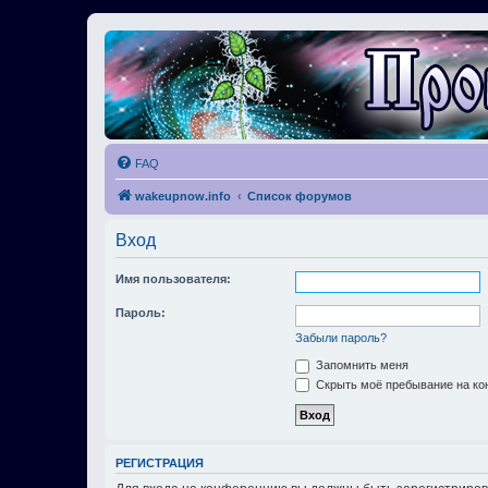
FAQ
wakeupnow.info
Список форумов
Вход
Имя пользователя:
Пароль:
Забыли пароль?
Запомнить меня
Скрыть моё пребывание на кон
РЕГИСТРАЦИЯ