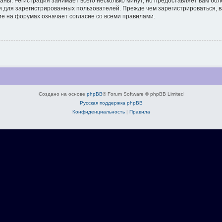
аны. Регистрация занимает всего несколько минут, но предоставляет вам б
 для зарегистрированных пользователей. Прежде чем зарегистрироваться, в
е на форумах означает согласие со всеми правилами.
Создано на основе
phpBB
® Forum Software © phpBB Limited
Русская поддержка phpBB
Конфиденциальность
|
Правила