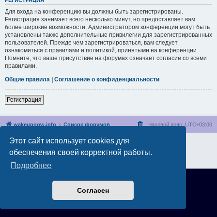
РЕГИСТРАЦИЯ
Для входа на конференцию вы должны быть зарегистрированы.
Регистрация занимает всего несколько минут, но предоставляет вам
более широкие возможности. Администратором конференции могут быть
установлены также дополнительные привилегии для зарегистрированных
пользователей. Прежде чем зарегистрироваться, вам следует
ознакомиться с правилами и политикой, принятыми на конференции.
Помните, что ваше присутствие на форумах означает согласие со всеми
правилами.
Общие правила
|
Соглашение о конфиденциальности
Регистрация
wakeupnow.info
Список форумов
Часовой пояс:
UTC+03:00
Этот сайт использует cookies для
Создано на основе
phpBB
® Forum Software © phpBB Limited
Русская поддержка phpBB
обеспечения своей корректной работы.
Конфиденциальность
|
Правила
Подробнее
Согласен