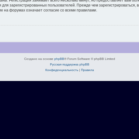
аны. Регистрация занимает всего несколько минут, но предоставляет вам б
 для зарегистрированных пользователей. Прежде чем зарегистрироваться, в
е на форумах означает согласие со всеми правилами.
Создано на основе
phpBB
® Forum Software © phpBB Limited
Русская поддержка phpBB
Конфиденциальность
|
Правила