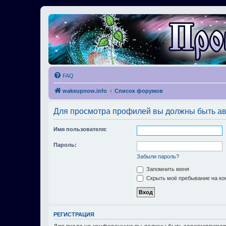
FAQ
wakeupnow.info
Список форумов
Для просмотра профилей вы должны быть ав
Имя пользователя:
Пароль:
Забыли пароль?
Запомнить меня
Скрыть моё пребывание на кон
РЕГИСТРАЦИЯ