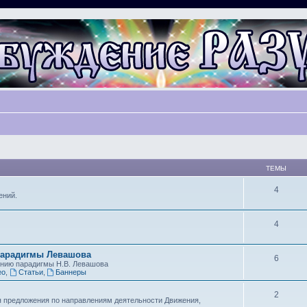
ТЕМЫ
4
ений.
4
парадигмы Левашова
6
ению парадигмы Н.В. Левашова
ео
,
Статьи
,
Баннеры
2
я предложения по направлениям деятельности Движения,