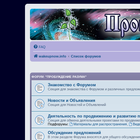
FAQ
wakeupnow.info
Список форумов
ФОРУМ: "ПРОБУЖДЕНИЕ РАЗУМА"
Знакомство с Форумом
Секция для знакомства с Форумом и различных предлож
Новости и Объявления
Секция для Новостей и Объявлений
Деятельность по продвижению и развитию 
Секция для обмена деятельными проектами по продвиж
Подфорумы:
Материалы для распространения
,
Вид
Обсуждение предложений
В этом разделе Форума вносятся для общего обсуждени