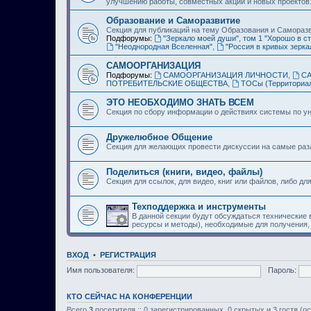
улучшению работы, совместных акций и новых проектов
Образование и Саморазвитие
Секция для публикаций на тему Образования и Самораз
Подфорумы:
"Зеркало моей души", том 1 "Хорошо в ст
"Неоднородная Вселенная"
,
"Россия в кривых зерка
САМООРГАНИЗАЦИЯ
Подфорумы:
САМООРГАНИЗАЦИЯ ЛИЧНОСТИ
,
С
ПОТРЕБИТЕЛЬСКИЕ ОБЩЕСТВА
,
ТОСы (Территориа
ЭТО НЕОБХОДИМО ЗНАТЬ ВСЕМ
Секция по сбору информации о действиях системы по ун
Дружелюбное Общение
Секция для желающих провести дискуссии на самые ра
Поделиться (книги, видео, файлы)
Секция для ссылок, для видео, книг или файлов, либо дл
Техподдержка и инструменты
В данной секции будут обсуждаться технические
ресурсы и методы), необходимые для получения,
ВХОД
•
РЕГИСТРАЦИЯ
Имя пользователя:
Пароль:
КТО СЕЙЧАС НА КОНФЕРЕНЦИИ
Всего
3
посетителя :: 0 зарегистрированных, 0 скрытых и 3 гостя (о