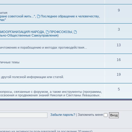
.
9
вития
ране советской жить..."
,
Последнее обращение к человечеству
,
лах"
3
АМООРГАНИЗАЦИЯ НАРОДА
,
ПРОФСОЮЗЫ
,
льно-Общественные Самоуправления)
13
ичтожению и порабощению и методах противодействия...
16
зличные темы
19
я другой полезной информации или статей.
5
 вопросы, связанные с форумом, а также инструменты (программы,
 освоения и продвижения знаний Николая и Светланы Левашовых.
Забыли пароль?
|
Запомнить меня
сновано на активности пользователей за последние 20 минут)