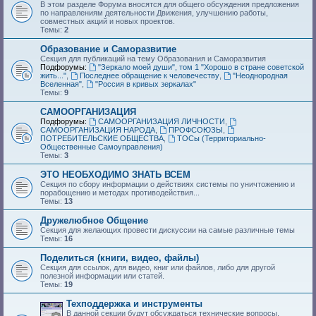
В этом разделе Форума вносятся для общего обсуждения предложения
по направлениям деятельности Движения, улучшению работы,
совместных акций и новых проектов.
Темы:
2
Образование и Саморазвитие
Секция для публикаций на тему Образования и Саморазвития
Подфорумы:
"Зеркало моей души", том 1 "Хорошо в стране советской
жить..."
,
Последнее обращение к человечеству
,
"Неоднородная
Вселенная"
,
"Россия в кривых зеркалах"
Темы:
9
САМООРГАНИЗАЦИЯ
Подфорумы:
САМООРГАНИЗАЦИЯ ЛИЧНОСТИ
,
САМООРГАНИЗАЦИЯ НАРОДА
,
ПРОФСОЮЗЫ
,
ПОТРЕБИТЕЛЬСКИЕ ОБЩЕСТВА
,
ТОСы (Территориально-
Общественные Самоуправления)
Темы:
3
ЭТО НЕОБХОДИМО ЗНАТЬ ВСЕМ
Секция по сбору информации о действиях системы по уничтожению и
порабощению и методах противодействия...
Темы:
13
Дружелюбное Общение
Секция для желающих провести дискуссии на самые различные темы
Темы:
16
Поделиться (книги, видео, файлы)
Секция для ссылок, для видео, книг или файлов, либо для другой
полезной информации или статей.
Темы:
19
Техподдержка и инструменты
В данной секции будут обсуждаться технические вопросы,