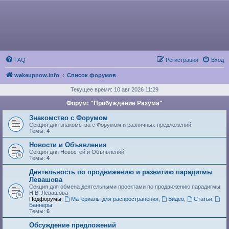
FAQ
Регистрация
Вход
wakeupnow.info
Список форумов
Текущее время: 10 авг 2026 11:29
Форум: "Пробуждение Разума"
Знакомство с Форумом
Секция для знакомства с Форумом и различных предложений.
Темы:
4
Новости и Объявления
Секция для Новостей и Объявлений
Темы:
4
Деятельность по продвижению и развитию парадигмы
Левашова
Секция для обмена деятельными проектами по продвижению парадигмы
Н.В. Левашова
Подфорумы:
Материалы для распространения
,
Видео
,
Статьи
,
Баннеры
Темы:
6
Обсуждение предложений