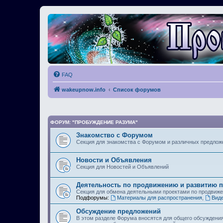
FAQ
wakeupnow.info
Список форумов
ФОРУМ: "ПРОБУЖДЕНИЕ РАЗУМА"
Знакомство с Форумом
Секция для знакомства с Форумом и различных предлож
Новости и Объявления
Секция для Новостей и Объявлений
Деятельность по продвижению и развитию 
Секция для обмена деятельными проектами по продвиж
Подфорумы:
Материалы для распространения
,
Вид
Обсуждение предложений
В этом разделе Форума вносятся для общего обсуждени