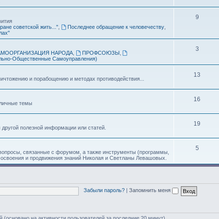
.
9
вития
ране советской жить..."
,
Последнее обращение к человечеству
,
лах"
3
АМООРГАНИЗАЦИЯ НАРОДА
,
ПРОФСОЮЗЫ
,
льно-Общественные Самоуправления)
13
ичтожению и порабощению и методах противодействия...
16
зличные темы
19
я другой полезной информации или статей.
5
 вопросы, связанные с форумом, а также инструменты (программы,
 освоения и продвижения знаний Николая и Светланы Левашовых.
Забыли пароль?
|
Запомнить меня
ей (основано на активности пользователей за последние 20 минут)