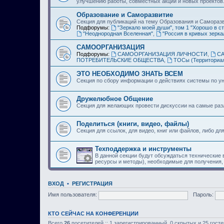
улучшению работы, совместных акций и новых проектов
Образование и Саморазвитие
Секция для публикаций на тему Образования и Самораз
Подфорумы:
"Зеркало моей души", том 1 "Хорошо в ст
"Неоднородная Вселенная"
,
"Россия в кривых зерка
САМООРГАНИЗАЦИЯ
Подфорумы:
САМООРГАНИЗАЦИЯ ЛИЧНОСТИ
,
С
ПОТРЕБИТЕЛЬСКИЕ ОБЩЕСТВА
,
ТОСы (Территориа
ЭТО НЕОБХОДИМО ЗНАТЬ ВСЕМ
Секция по сбору информации о действиях системы по ун
Дружелюбное Общение
Секция для желающих провести дискуссии на самые ра
Поделиться (книги, видео, файлы)
Секция для ссылок, для видео, книг или файлов, либо дл
Техподдержка и инструменты
В данной секции будут обсуждаться технические
ресурсы и методы), необходимые для получения,
ВХОД
•
РЕГИСТРАЦИЯ
Имя пользователя:
Пароль:
КТО СЕЙЧАС НА КОНФЕРЕНЦИИ
Всего
26
посетителей :: 1 зарегистрированный, 0 скрытых и 25 гост