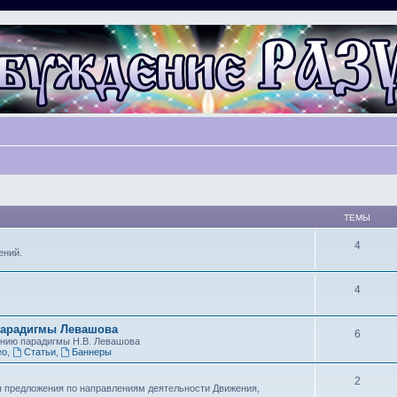
ТЕМЫ
4
ений.
4
парадигмы Левашова
6
ению парадигмы Н.В. Левашова
ео
,
Статьи
,
Баннеры
2
я предложения по направлениям деятельности Движения,