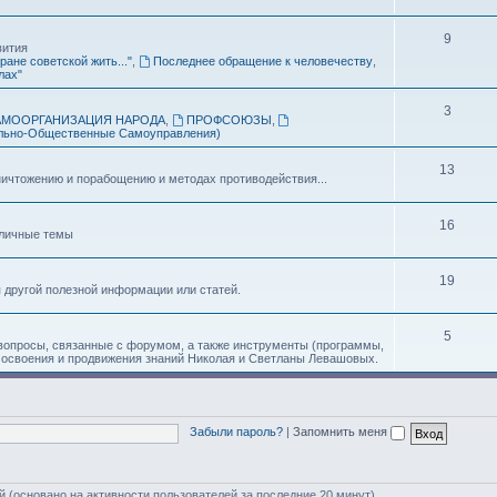
.
9
вития
ране советской жить..."
,
Последнее обращение к человечеству
,
лах"
3
АМООРГАНИЗАЦИЯ НАРОДА
,
ПРОФСОЮЗЫ
,
льно-Общественные Самоуправления)
13
ичтожению и порабощению и методах противодействия...
16
зличные темы
19
я другой полезной информации или статей.
5
 вопросы, связанные с форумом, а также инструменты (программы,
 освоения и продвижения знаний Николая и Светланы Левашовых.
Забыли пароль?
|
Запомнить меня
ей (основано на активности пользователей за последние 20 минут)