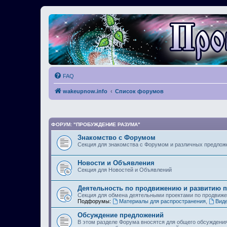
FAQ
wakeupnow.info
Список форумов
ФОРУМ: "ПРОБУЖДЕНИЕ РАЗУМА"
Знакомство с Форумом
Секция для знакомства с Форумом и различных предлож
Новости и Объявления
Секция для Новостей и Объявлений
Деятельность по продвижению и развитию 
Секция для обмена деятельными проектами по продвиж
Подфорумы:
Материалы для распространения
,
Вид
Обсуждение предложений
В этом разделе Форума вносятся для общего обсуждени