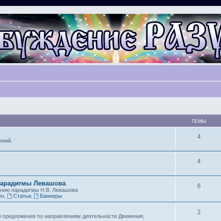
ТЕМЫ
4
ений.
4
парадигмы Левашова
6
ению парадигмы Н.В. Левашова
ео
,
Статьи
,
Баннеры
2
я предложения по направлениям деятельности Движения,