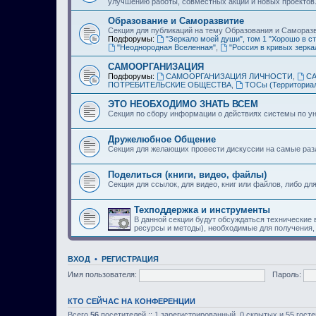
улучшению работы, совместных акций и новых проектов
Образование и Саморазвитие
Секция для публикаций на тему Образования и Самораз
Подфорумы:
"Зеркало моей души", том 1 "Хорошо в ст
"Неоднородная Вселенная"
,
"Россия в кривых зерка
САМООРГАНИЗАЦИЯ
Подфорумы:
САМООРГАНИЗАЦИЯ ЛИЧНОСТИ
,
С
ПОТРЕБИТЕЛЬСКИЕ ОБЩЕСТВА
,
ТОСы (Территориа
ЭТО НЕОБХОДИМО ЗНАТЬ ВСЕМ
Секция по сбору информации о действиях системы по ун
Дружелюбное Общение
Секция для желающих провести дискуссии на самые ра
Поделиться (книги, видео, файлы)
Секция для ссылок, для видео, книг или файлов, либо дл
Техподдержка и инструменты
В данной секции будут обсуждаться технические
ресурсы и методы), необходимые для получения,
ВХОД
•
РЕГИСТРАЦИЯ
Имя пользователя:
Пароль:
КТО СЕЙЧАС НА КОНФЕРЕНЦИИ
Всего
56
посетителей :: 1 зарегистрированный, 0 скрытых и 55 гост