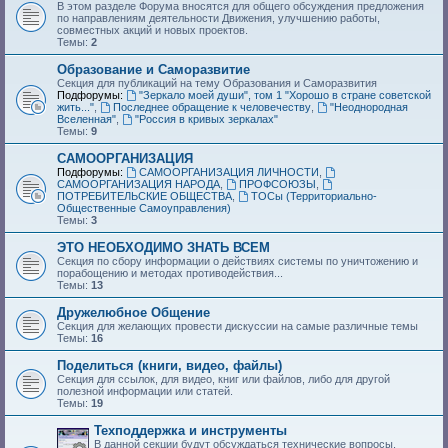
В этом разделе Форума вносятся для общего обсуждения предложения
по направлениям деятельности Движения, улучшению работы,
совместных акций и новых проектов.
Темы:
2
Образование и Саморазвитие
Секция для публикаций на тему Образования и Саморазвития
Подфорумы:
"Зеркало моей души", том 1 "Хорошо в стране советской
жить..."
,
Последнее обращение к человечеству
,
"Неоднородная
Вселенная"
,
"Россия в кривых зеркалах"
Темы:
9
САМООРГАНИЗАЦИЯ
Подфорумы:
САМООРГАНИЗАЦИЯ ЛИЧНОСТИ
,
САМООРГАНИЗАЦИЯ НАРОДА
,
ПРОФСОЮЗЫ
,
ПОТРЕБИТЕЛЬСКИЕ ОБЩЕСТВА
,
ТОСы (Территориально-
Общественные Самоуправления)
Темы:
3
ЭТО НЕОБХОДИМО ЗНАТЬ ВСЕМ
Секция по сбору информации о действиях системы по уничтожению и
порабощению и методах противодействия...
Темы:
13
Дружелюбное Общение
Секция для желающих провести дискуссии на самые различные темы
Темы:
16
Поделиться (книги, видео, файлы)
Секция для ссылок, для видео, книг или файлов, либо для другой
полезной информации или статей.
Темы:
19
Техподдержка и инструменты
В данной секции будут обсуждаться технические вопросы,