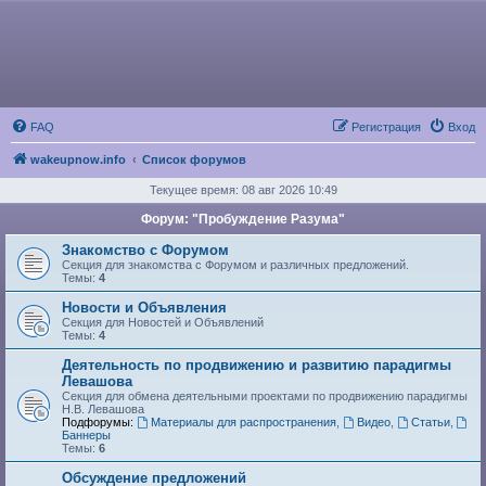
FAQ
Регистрация
Вход
wakeupnow.info
Список форумов
Текущее время: 08 авг 2026 10:49
Форум: "Пробуждение Разума"
Знакомство с Форумом
Секция для знакомства с Форумом и различных предложений.
Темы:
4
Новости и Объявления
Секция для Новостей и Объявлений
Темы:
4
Деятельность по продвижению и развитию парадигмы
Левашова
Секция для обмена деятельными проектами по продвижению парадигмы
Н.В. Левашова
Подфорумы:
Материалы для распространения
,
Видео
,
Статьи
,
Баннеры
Темы:
6
Обсуждение предложений