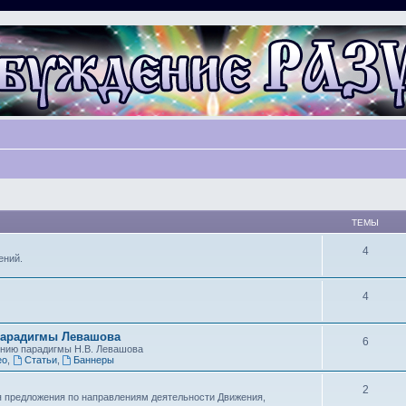
ТЕМЫ
4
ений.
4
парадигмы Левашова
6
ению парадигмы Н.В. Левашова
ео
,
Статьи
,
Баннеры
2
я предложения по направлениям деятельности Движения,