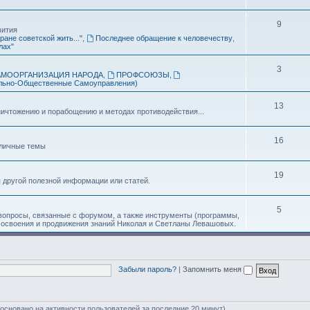
.
9
вития
ране советской жить..."
,
Последнее обращение к человечеству
,
лах"
3
АМООРГАНИЗАЦИЯ НАРОДА
,
ПРОФСОЮЗЫ
,
льно-Общественные Самоуправления)
13
ичтожению и порабощению и методах противодействия...
16
зличные темы
19
я другой полезной информации или статей.
5
 вопросы, связанные с форумом, а также инструменты (программы,
 освоения и продвижения знаний Николая и Светланы Левашовых.
Забыли пароль?
|
Запомнить меня
 (основано на активности пользователей за последние 20 минут)