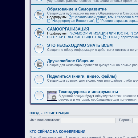
улучшению работы, совместных акций и новых проектов
Образование и Саморазвитие
Секция для публикаций на тему Образования и Самораз
Подфорумы:
"Зеркало моей души", том 1 "Хорошо в ст
"Неоднородная Вселенная"
,
"Россия в кривых зерка
САМООРГАНИЗАЦИЯ
Подфорумы:
САМООРГАНИЗАЦИЯ ЛИЧНОСТИ
,
С
ПОТРЕБИТЕЛЬСКИЕ ОБЩЕСТВА
,
ТОСы (Территориа
ЭТО НЕОБХОДИМО ЗНАТЬ ВСЕМ
Секция по сбору информации о действиях системы по ун
Дружелюбное Общение
Секция для желающих провести дискуссии на самые ра
Поделиться (книги, видео, файлы)
Секция для ссылок, для видео, книг или файлов, либо дл
Техподдержка и инструменты
В данной секции будут обсуждаться технические
ресурсы и методы), необходимые для получения,
ВХОД
•
РЕГИСТРАЦИЯ
Имя пользователя:
Пароль:
КТО СЕЙЧАС НА КОНФЕРЕНЦИИ
Всего
8
посетителей :: 1 зарегистрированный, 0 скрытых и 7 гостей