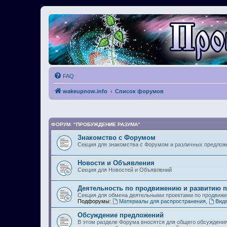
FAQ
wakeupnow.info
Список форумов
ФОРУМ: "ПРОБУЖДЕНИЕ РАЗУМА"
Знакомство с Форумом
Секция для знакомства с Форумом и различных предлож
Новости и Объявления
Секция для Новостей и Объявлений
Деятельность по продвижению и развитию 
Секция для обмена деятельными проектами по продвиж
Подфорумы:
Материалы для распространения
,
Вид
Обсуждение предложений
В этом разделе Форума вносятся для общего обсуждени