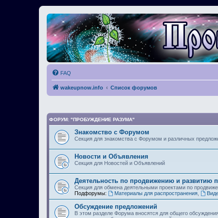
FAQ
wakeupnow.info
Список форумов
ФОРУМ: "ПРОБУЖДЕНИЕ РАЗУМА"
Знакомство с Форумом
Секция для знакомства с Форумом и различных предлож
Новости и Объявления
Секция для Новостей и Объявлений
Деятельность по продвижению и развитию 
Секция для обмена деятельными проектами по продвиж
Подфорумы:
Материалы для распространения
,
Вид
Обсуждение предложений
В этом разделе Форума вносятся для общего обсуждени