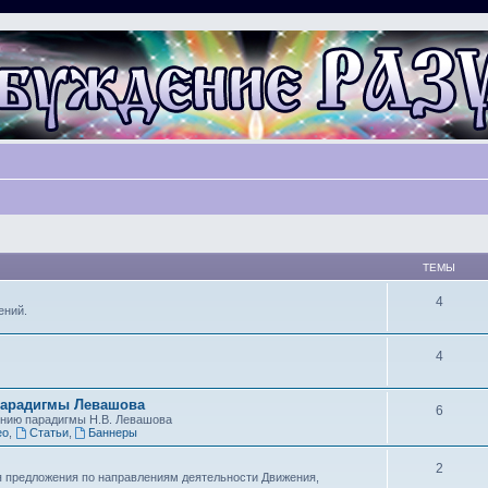
ТЕМЫ
4
ений.
4
парадигмы Левашова
6
ению парадигмы Н.В. Левашова
ео
,
Статьи
,
Баннеры
2
я предложения по направлениям деятельности Движения,