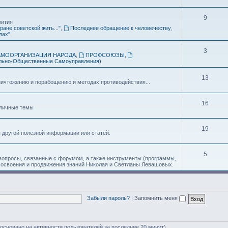
.
9
вития
ране советской жить..."
,
Последнее обращение к человечеству
,
лах"
3
АМООРГАНИЗАЦИЯ НАРОДА
,
ПРОФСОЮЗЫ
,
льно-Общественные Самоуправления)
13
ичтожению и порабощению и методах противодействия...
16
зличные темы
19
я другой полезной информации или статей.
5
 вопросы, связанные с форумом, а также инструменты (программы,
 освоения и продвижения знаний Николая и Светланы Левашовых.
Забыли пароль?
|
Запомнить меня
 (основано на активности пользователей за последние 20 минут)