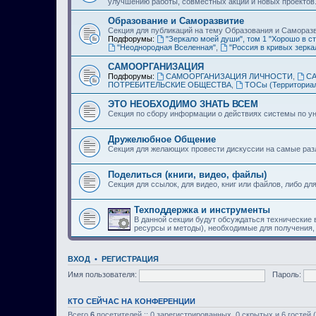
улучшению работы, совместных акций и новых проектов
Образование и Саморазвитие
Секция для публикаций на тему Образования и Самораз
Подфорумы:
"Зеркало моей души", том 1 "Хорошо в ст
"Неоднородная Вселенная"
,
"Россия в кривых зерка
САМООРГАНИЗАЦИЯ
Подфорумы:
САМООРГАНИЗАЦИЯ ЛИЧНОСТИ
,
С
ПОТРЕБИТЕЛЬСКИЕ ОБЩЕСТВА
,
ТОСы (Территориа
ЭТО НЕОБХОДИМО ЗНАТЬ ВСЕМ
Секция по сбору информации о действиях системы по ун
Дружелюбное Общение
Секция для желающих провести дискуссии на самые ра
Поделиться (книги, видео, файлы)
Секция для ссылок, для видео, книг или файлов, либо дл
Техподдержка и инструменты
В данной секции будут обсуждаться технические
ресурсы и методы), необходимые для получения,
ВХОД
•
РЕГИСТРАЦИЯ
Имя пользователя:
Пароль:
КТО СЕЙЧАС НА КОНФЕРЕНЦИИ
Всего
6
посетителей :: 0 зарегистрированных, 0 скрытых и 6 гостей